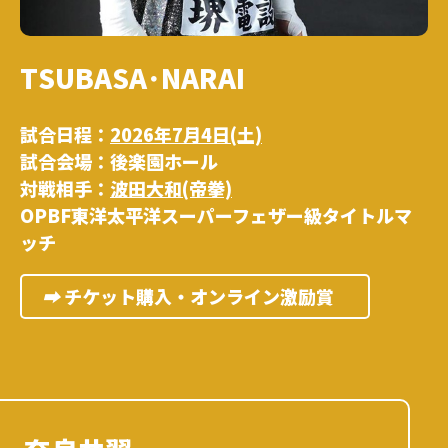
T
S
U
B
A
S
A
･
N
A
R
A
I
試合日程：
2026年7月4日(土)
試合会場：後楽園ホール
対戦相手：
波田大和(帝拳)
OPBF東洋太平洋スーパーフェザー級タイトルマ
ッチ
➡︎
チケット購入・オンライン激励賞